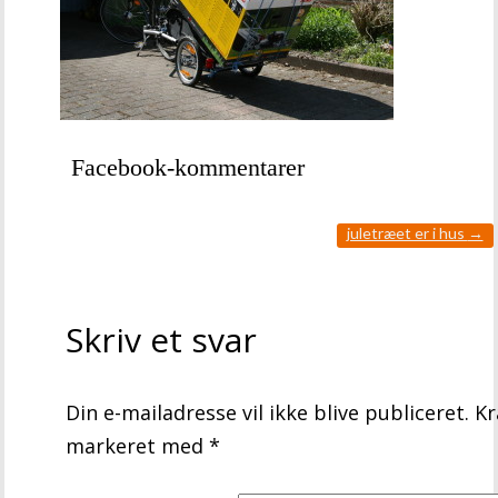
Facebook-kommentarer
juletræet er i hus
→
Skriv et svar
Din e-mailadresse vil ikke blive publiceret.
Kr
markeret med
*