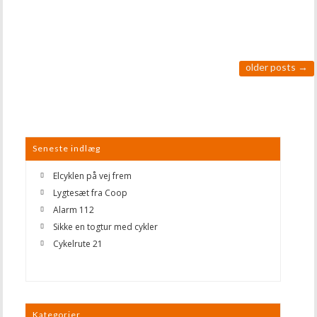
older posts
→
Seneste indlæg
Elcyklen på vej frem
Lygtesæt fra Coop
Alarm 112
Sikke en togtur med cykler
Cykelrute 21
Kategorier