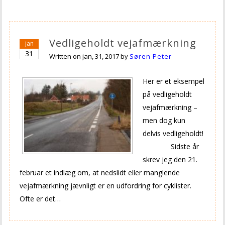
Vedligeholdt vejafmærkning
jan
31
Written on
jan, 31, 2017
by
Søren Peter
Her er et eksempel
på vedligeholdt
vejafmærkning –
men dog kun
delvis vedligeholdt!
Sidste år
skrev jeg den 21.
februar et indlæg om, at nedslidt eller manglende
vejafmærkning jævnligt er en udfordring for cyklister.
Ofte er det…