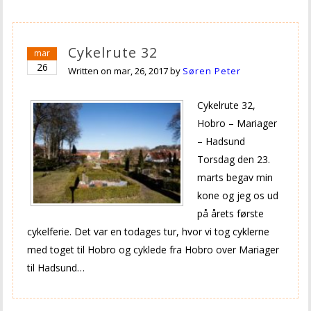
Cykelrute 32
mar
26
Written on
mar, 26, 2017
by
Søren Peter
Cykelrute 32,
Hobro – Mariager
– Hadsund
Torsdag den 23.
marts begav min
kone og jeg os ud
på årets første
cykelferie. Det var en todages tur, hvor vi tog cyklerne
med toget til Hobro og cyklede fra Hobro over Mariager
til Hadsund…