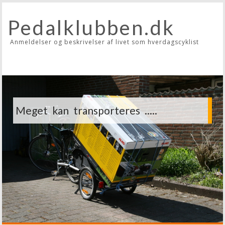
Pedalklubben.dk
Anmeldelser og beskrivelser af livet som hverdagscyklist
Meget kan transporteres .....
Husk lås, lygter og hjelm