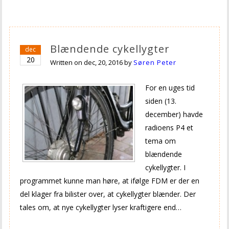
Blændende cykellygter
dec
20
Written on
dec, 20, 2016
by
Søren Peter
For en uges tid
siden (13.
december) havde
radioens P4 et
tema om
blændende
cykellygter. I
programmet kunne man høre, at ifølge FDM er der en
del klager fra bilister over, at cykellygter blænder. Der
tales om, at nye cykellygter lyser kraftigere end…