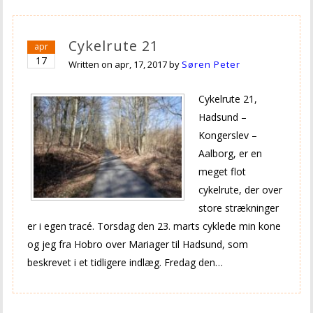
Cykelrute 21
apr
17
Written on
apr, 17, 2017
by
Søren Peter
Cykelrute 21,
Hadsund –
Kongerslev –
Aalborg, er en
meget flot
cykelrute, der over
store strækninger
er i egen tracé. Torsdag den 23. marts cyklede min kone
og jeg fra Hobro over Mariager til Hadsund, som
beskrevet i et tidligere indlæg. Fredag den…